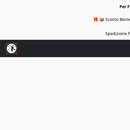
Per 
🎁 📦 Sconto Benve
Spedizione Fi