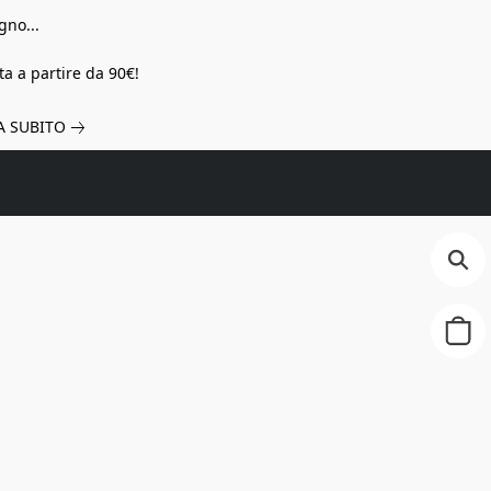
gno...
a a partire da 90€!
A SUBITO