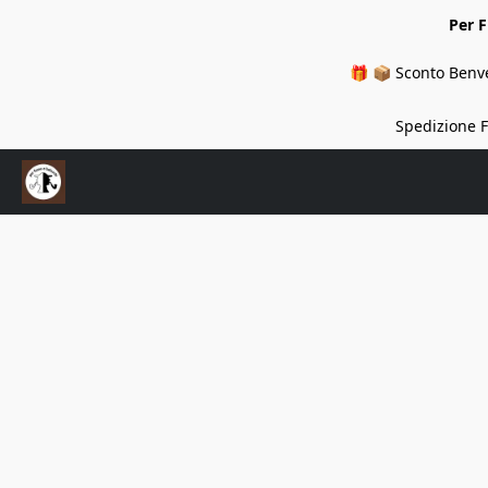
Per 
🎁 📦 Sconto Benve
Spedizione Fi