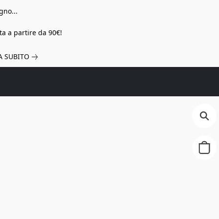
gno...
a a partire da 90€!
A SUBITO