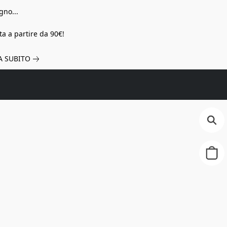
gno...
a a partire da 90€!
A SUBITO