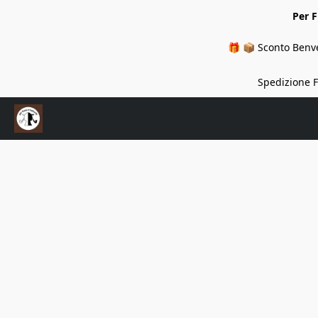
Per 
🎁 📦 Sconto Benve
Spedizione Fi