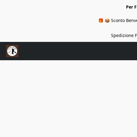
Per 
🎁 📦 Sconto Benve
Spedizione Fi