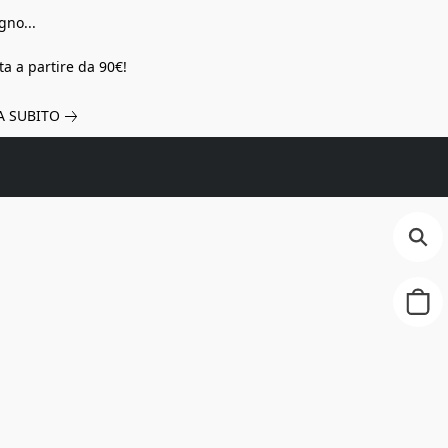
gno...
a a partire da 90€!
A SUBITO