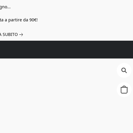
gno...
a a partire da 90€!
A SUBITO