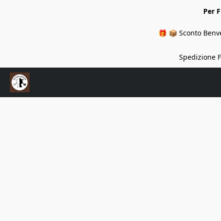
Per 
🎁 📦 Sconto Benve
Spedizione Fi