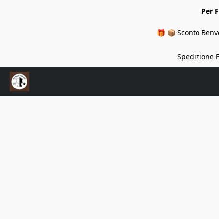
Per 
🎁 📦 Sconto Benve
Spedizione Fi