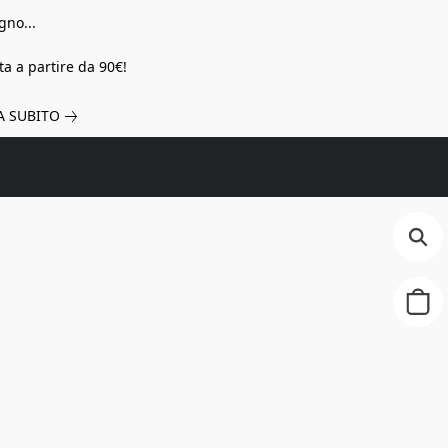
gno...
a a partire da 90€!
A SUBITO