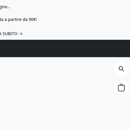
gno...
a a partire da 90€!
A SUBITO