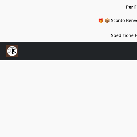
Per 
🎁 📦 Sconto Benve
Spedizione Fi