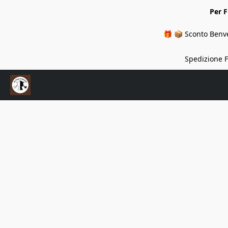
Per 
🎁 📦 Sconto Benve
Spedizione Fi