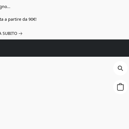
gno...
a a partire da 90€!
A SUBITO