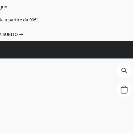
gno...
a a partire da 90€!
A SUBITO