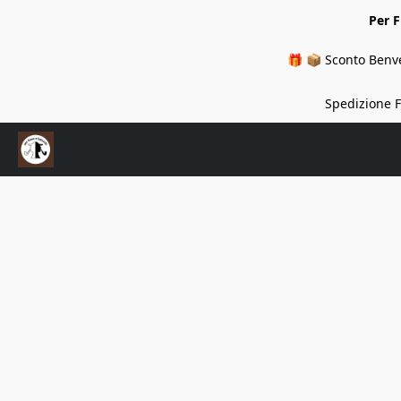
Per 
🎁 📦 Sconto Benve
Spedizione Fi